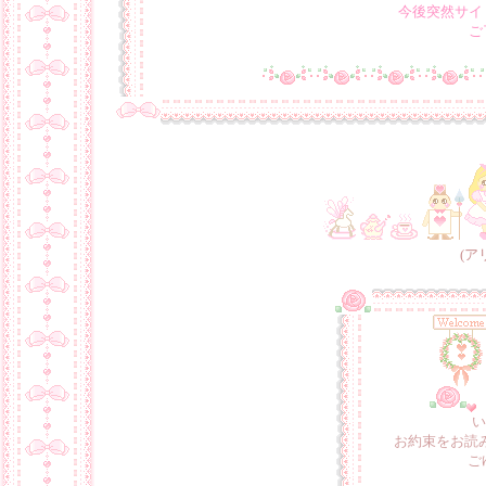
今後突然サイ
ご
(ア
い
お約束をお読
ご